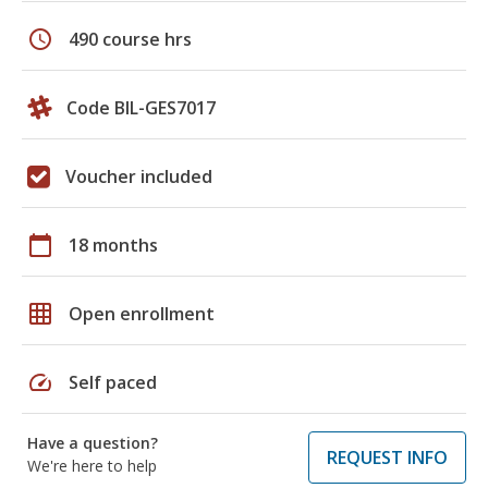
schedule
490 course hrs
Code BIL-GES7017
Voucher included
calendar_today
18 months
grid_on
Open enrollment
speed
Self paced
Have a question?
REQUEST INFO
We're here to help