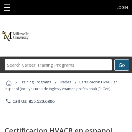
☰
LOGIN
Search
Go
Career
Training
›
›
›
Programs
Training Programs
Trades
Certificacion HVACR en
espanol (incluye curso de ingles y examen profesional) (EnGen)
phone
Call Us: 855.520.6806
Certificacion HVACR en espanol