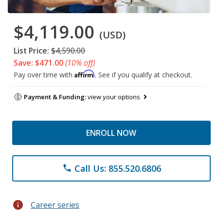
$4,119.00
(USD)
List Price:
$4,590.00
Save: $471.00
(10% off)
Affirm
Pay over time with
. See if you qualify at checkout.
Payment & Funding:
view your options
ENROLL NOW
Call Us: 855.520.6806
phone
info
Career series